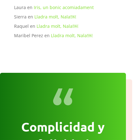
Laura
en
Iris, un bonic acomiadament
Sierra
en
Lladra molt, Nala!￼
Raquel
en
Lladra molt, Nala!￼
Maribel Perez
en
Lladra molt, Nala!￼
Complicidad y