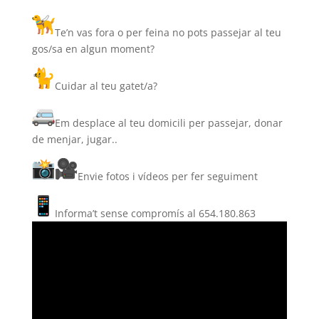
Te’n vas fora o per feina no pots passejar al teu
gos/sa en algun moment?
Cuidar al teu gatet/a?
Em desplace al teu domicili per passejar, donar
de menjar, jugar..
Envie fotos i vídeos per fer seguiment
Informa’t sense compromís al 654.180.863